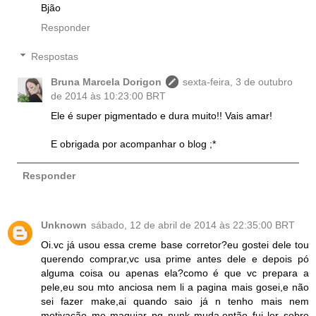
Bjão
Responder
Respostas
Bruna Marcela Dorigon
sexta-feira, 3 de outubro
de 2014 às 10:23:00 BRT
Ele é super pigmentado e dura muito!! Vais amar!
E obrigada por acompanhar o blog ;*
Responder
Unknown
sábado, 12 de abril de 2014 às 22:35:00 BRT
Oi.vc já usou essa creme base corretor?eu gostei dele tou
querendo comprar,vc usa prime antes dele e depois pó
alguma coisa ou apenas ela?como é que vc prepara a
pele,eu sou mto anciosa nem li a pagina mais gosei,e não
sei fazer make,ai quando saio já n tenho mais nem
motivação me maquiar pq nunk muda,então fui ler sobre