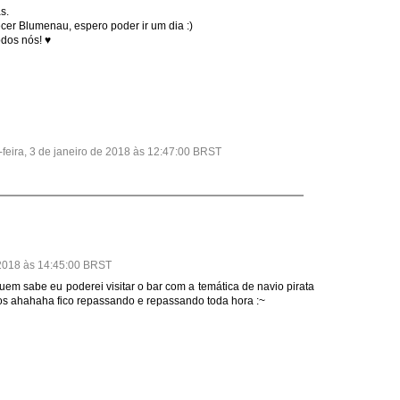
s.
er Blumenau, espero poder ir um dia :)
odos nós! ♥
-feira, 3 de janeiro de 2018 às 12:47:00 BRST
e 2018 às 14:45:00 BRST
em sabe eu poderei visitar o bar com a temática de navio pirata
os ahahaha fico repassando e repassando toda hora :~