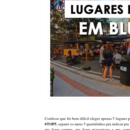
Confesso que foi bem difícil eleger apenas 5 lugares
#TOP5
, separei os meus 5 queridinhos pra indicar pr
pra fazer compra, pra fazer piquenique e pra come