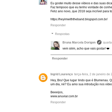
Eu gostei muito desse vídeos e das suas dica
Faz tempooo que eu tenho vontade de conhec
Feliz ano novo, que 2018 seja incrível para t
https://heyimwiththeband.blogspot.com.br/
Responder
Respostas
Bruna Marcela Dorigon
quarta
vem siiim, acho que vais gostar! ❤️
Responder
Ingrid Lourenço
terça-feira, 2 de janeiro d
Hey, Bru! Que lugar lindo que é Blumenau. Qu
um dia, né? Eu amo sua introdução nos víde
Beeeijos,
www.anuviar.com.br
Responder