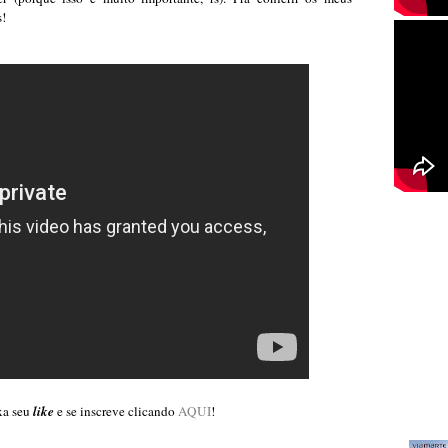
s!
xa seu
like
e se inscreve clicando
AQUI
!