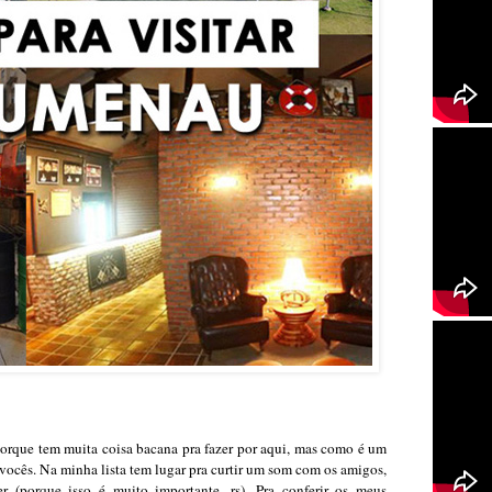
 porque tem muita coisa bacana pra fazer por aqui, mas como é um
a vocês. Na minha lista tem lugar pra curtir um som com os amigos,
r (porque isso é muito importante, rs). Pra conferir os meus