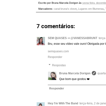
Escrito por
Bruna Marcela Dorigon
às
sexta-feira, dezemb
Marcadores:
canal bruna's closet
,
Lugares em Blumenau
,
7 comentários:
SEM QUASES ➞ @VANESSABRUNT
terça
Bru, esse seu vídeo vale ouro! Obrigada por t
semquases.com
Responder
Respostas
Bruna Marcela Dorigon
quarta
Que bom que gostou ❤️
Responder
Hey I'm With The Band
terça-feira, 2 de ja