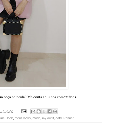
ra peça colorida? Me conta aqui nos comentários.
 27, 2022
,
meu look
,
meus looks
,
moda
,
my outfit
,
ootd
,
Renner