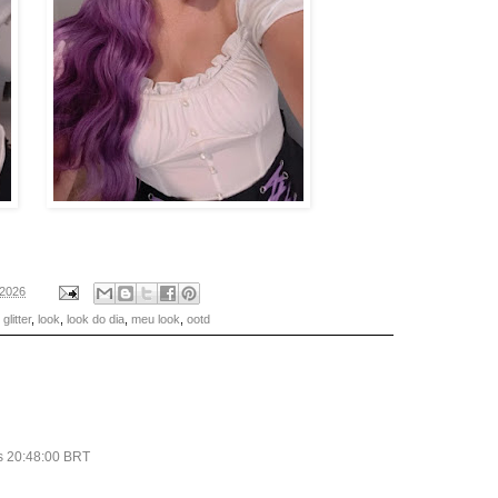
 2026
,
glitter
,
look
,
look do dia
,
meu look
,
ootd
às 20:48:00 BRT