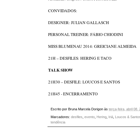
CONVIDADOS:
DESIGNER: JULIAN GALLASCH
PERSONAL TREINER: FÁBIO CHIODINI
MISS BLUMENAU 2014: GREICIANE ALMEIDA
21H – DESFILES: HERING E TACO
TALK SHOW
21H30 – DESFILE: LOUCOS E SANTOS
21H45 - ENCERRAMENTO
Escrito por
Bruna Marcela Dorigon
às
terça-feira, abril 08,
Marcadores:
desfiles
,
evento
,
Hering
,
Iriá
,
Loucos & Santos
tendência