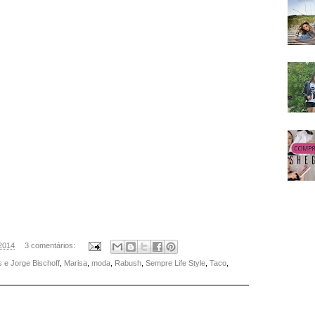
 2014
3 comentários:
 e Jorge Bischoff
,
Marisa
,
moda
,
Rabush
,
Sempre Life Style
,
Taco
,