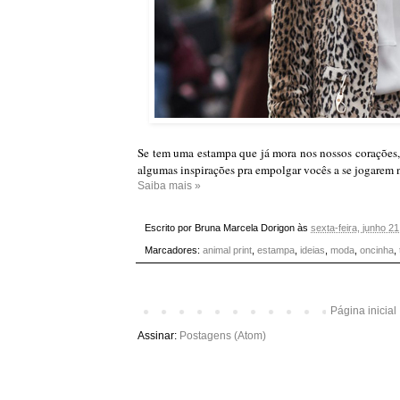
Se tem uma estampa que já mora nos nossos corações
algumas inspirações pra empolgar vocês a se jogarem
Saiba mais »
Escrito por
Bruna Marcela Dorigon
às
sexta-feira, junho 2
Marcadores:
animal print
,
estampa
,
ideias
,
moda
,
oncinha
,
Página inicial
Assinar:
Postagens (Atom)