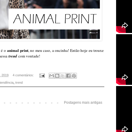
animal print
, é o
, no meu caso, a oncinha! Então hoje eu trouxe
 nessa
trend
com vontade!
1, 2019
4 comentários:
tendência
,
trend
Postagens mais antigas