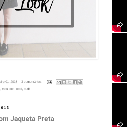
eiro 01, 2016
3 comentários:
a
,
meu look
,
ootd
,
outfit
2013
com Jaqueta Preta