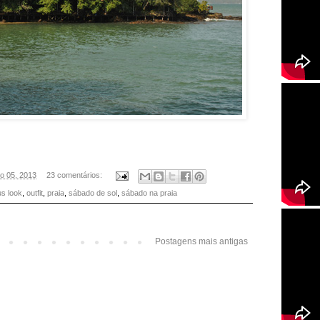
to 05, 2013
23 comentários:
s look
,
outfit
,
praia
,
sábado de sol
,
sábado na praia
Postagens mais antigas