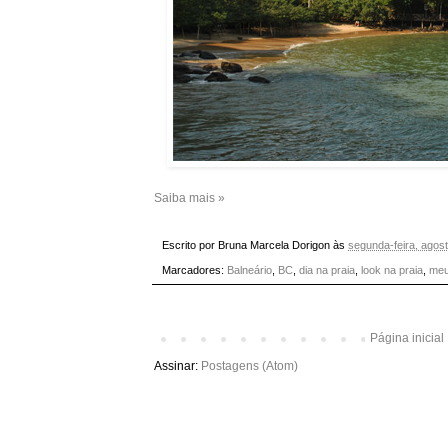
Saiba mais »
Escrito por
Bruna Marcela Dorigon
às
segunda-feira, agos
Marcadores:
Balneário
,
BC
,
dia na praia
,
look na praia
,
meu
Página inicial
Assinar:
Postagens (Atom)