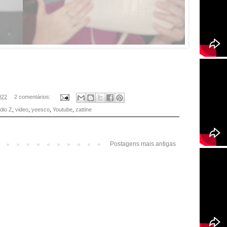
022
2 comentários:
dio Z
,
video
,
yeesco
,
Youtube
,
zattine
Postagens mais antigas