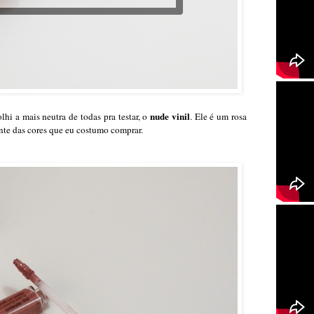
nude vinil
lhi a mais neutra de todas pra testar, o
. Ele é um rosa
te das cores que eu costumo comprar.