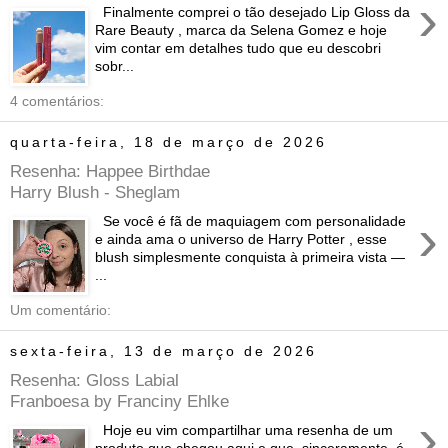
›
Finalmente comprei o tão desejado Lip Gloss da
Rare Beauty , marca da Selena Gomez e hoje
vim contar em detalhes tudo que eu descobri
sobr...
4 comentários:
quarta-feira, 18 de março de 2026
Resenha: Happee Birthdae
Harry Blush - Sheglam
›
Se você é fã de maquiagem com personalidade
e ainda ama o universo de Harry Potter , esse
blush simplesmente conquista à primeira vista —
...
Um comentário:
sexta-feira, 13 de março de 2026
Resenha: Gloss Labial
Franboesa by Franciny Ehlke
›
Hoje eu vim compartilhar uma resenha de um
produto que chegou aqui e que, sinceramente, é