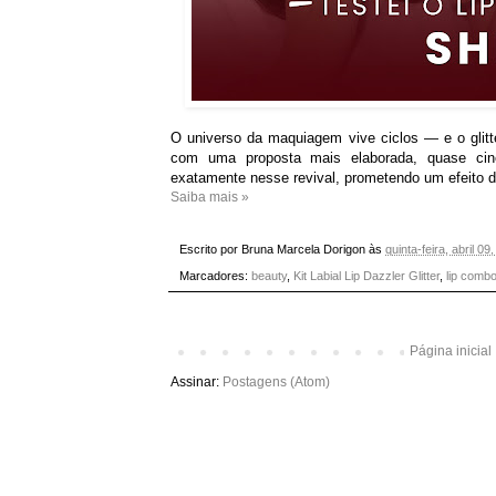
O universo da maquiagem vive ciclos — e o glitte
com uma proposta mais elaborada, quase cin
exatamente nesse revival, prometendo um efeito d
Saiba mais »
Escrito por
Bruna Marcela Dorigon
às
quinta-feira, abril 09
Marcadores:
beauty
,
Kit Labial Lip Dazzler Glitter
,
lip comb
Página inicial
Assinar:
Postagens (Atom)