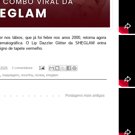
r nos lábios, que já foi febre nos anos 2000, retorna agora
ematográfica. O Lip Dazzler Glitter da SHEGLAM entra
igno de tapete vermelho.
, 2026
2 comentários:
o
,
maquiagem
,
resenha
,
review
,
sheglam
Postagens mais antigas