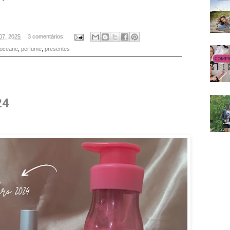
 07, 2025
3 comentários:
oceane
,
perfume
,
presentes
24