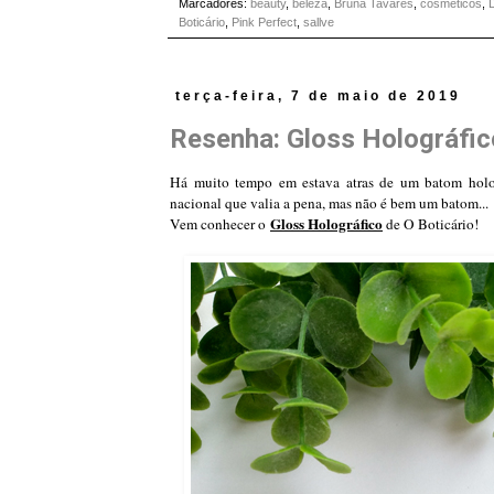
Marcadores:
beauty
,
beleza
,
Bruna Tavares
,
cosméticos
,
D
Boticário
,
Pink Perfect
,
sallve
terça-feira, 7 de maio de 2019
Resenha: Gloss Holográfic
Há muito tempo em estava atras de um batom holog
nacional que valia a pena, mas não é bem um batom...
Gloss Holográfico
Vem conhecer o
de O Boticário!