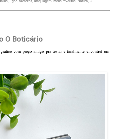
ailus
,
Egeo
,
favoritos
,
maquiagem
,
meus favoritos
,
Natura
,
O
o O Boticário
ráfico com preço amigo pra testar e finalmente encontrei um