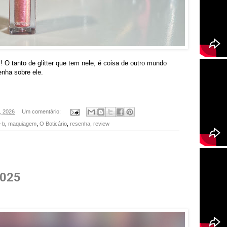
 O tanto de glitter que tem nele, é coisa de outro mundo
nha sobre ele.
1, 2026
Um comentário:
 b
,
maquiagem
,
O Boticário
,
resenha
,
review
2025