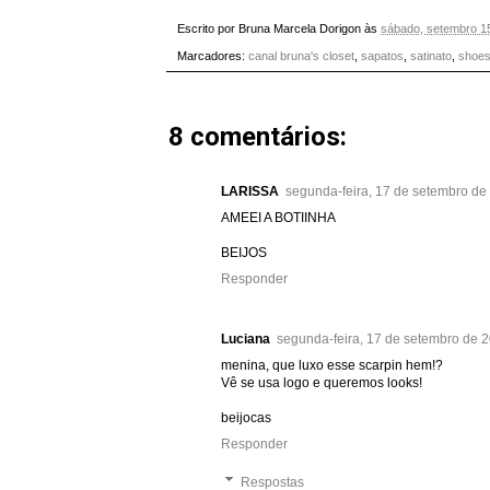
Escrito por
Bruna Marcela Dorigon
às
sábado, setembro 1
Marcadores:
canal bruna's closet
,
sapatos
,
satinato
,
shoe
8 comentários:
LARISSA
segunda-feira, 17 de setembro de
AMEEI A BOTIINHA
BEIJOS
Responder
Luciana
segunda-feira, 17 de setembro de 
menina, que luxo esse scarpin hem!?
Vê se usa logo e queremos looks!
beijocas
Responder
Respostas