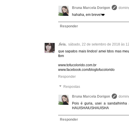
Bruna Marcela Dorigon
doming
hahaha, em breve!❤️
Responder
.lívia.
sábado, 22 de setembro de 2018 às 1
que sapatos mais lindos! amei tdos mas meus
tbm
www.tofucolorido.com.br
www.facebook.com/blogtofucolorido
Responder
Respostas
Bruna Marcela Dorigon
doming
Pois é guria, usei a sandalhinha 
HAUISHAIUSHAUISHA
Responder