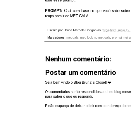
usar esse prompt.
PROMPT:
Chat com base no que você sabe sobre
roupa para ir ao MET GALA.
Escrito por
Bruna Marcela Dorigon
às
terça-feira, maio 12
Marcadores:
met gala
,
meu look no met gala
,
prompt met g
Nenhum comentário:
Postar um comentário
Seja bem vindo o Blog Bruna' s Closet! ❤️
Os comentários serão respondidos aqui no blog mesmo
para saber o que eu respondi.
E não esqueça de deixar o link com o endereço do seu