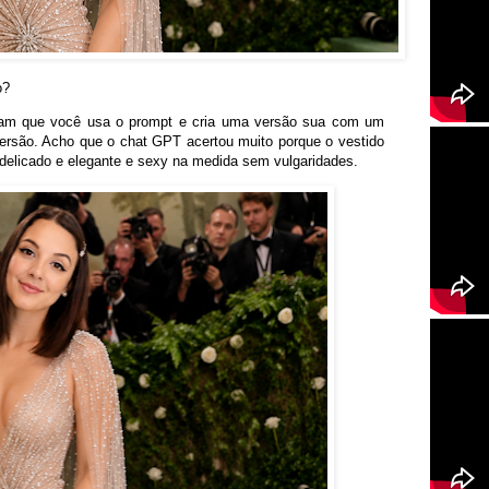
o?
ram que você usa o prompt e cria uma versão sua com um
 versão. Acho que o chat GPT acertou muito porque o vestido
 delicado e elegante e sexy na medida sem vulgaridades.