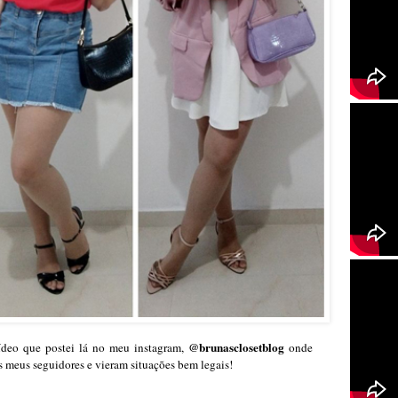
@brunasclosetblog
ídeo que postei lá no meu instagram,
onde
s meus seguidores e vieram situações bem legais!