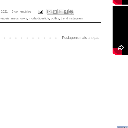
, 2021
6 comentários:
ováveis
,
meus looks
,
moda divertida
,
outfits
,
trend instagram
Postagens mais antigas