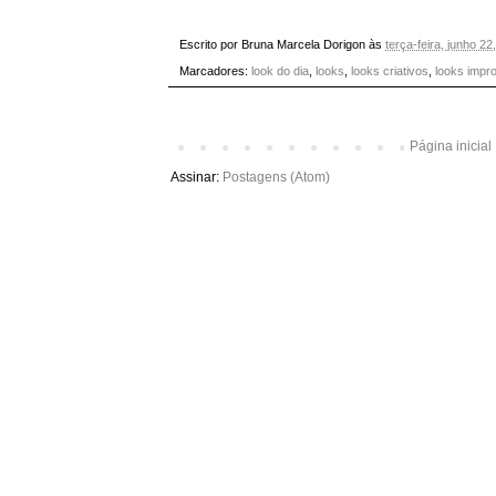
Escrito por
Bruna Marcela Dorigon
às
terça-feira, junho 22
Marcadores:
look do dia
,
looks
,
looks criativos
,
looks impr
Página inicial
Assinar:
Postagens (Atom)