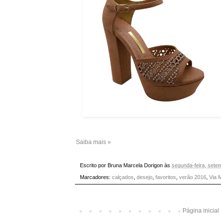
Saiba mais »
Escrito por
Bruna Marcela Dorigon
às
segunda-feira, sete
Marcadores:
calçados
,
desejo
,
favoritos
,
verão 2016
,
Via 
Página inicial