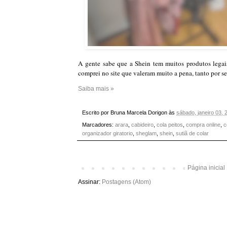
A gente sabe que a Shein tem muitos produtos legai
comprei no site que valeram muito a pena, tanto por se
Saiba mais »
Escrito por
Bruna Marcela Dorigon
às
sábado, janeiro 03, 
Marcadores:
arara
,
cabideiro
,
cola peitos
,
compra online
,
c
organizador giratorio
,
sheglam
,
shein
,
sutiã de colar
Página inicial
Assinar:
Postagens (Atom)