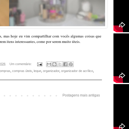
s, mas hoje eu vim compartilhar com vocês algumas coisas que
rem itens interessantes, como por serem muito úteis.
2026
Um comentário:
ompras
,
compras úteis
,
leque
,
organizador
,
organizador de acrílico
,
Postagens mais antigas