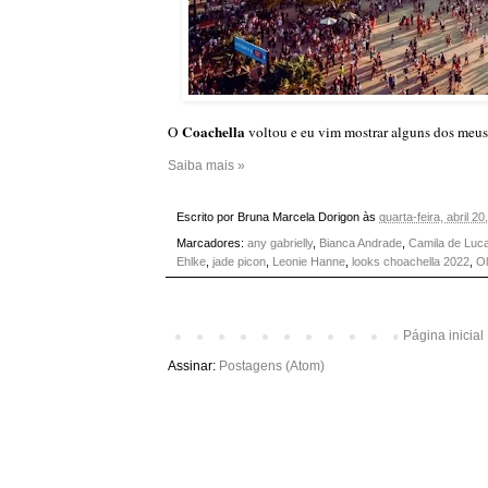
Coachella
O
voltou e eu vim mostrar alguns dos meus 
Saiba mais »
Escrito por
Bruna Marcela Dorigon
às
quarta-feira, abril 20
Marcadores:
any gabrielly
,
Bianca Andrade
,
Camila de Luc
Ehlke
,
jade picon
,
Leonie Hanne
,
looks choachella 2022
,
Ol
Página inicial
Assinar:
Postagens (Atom)