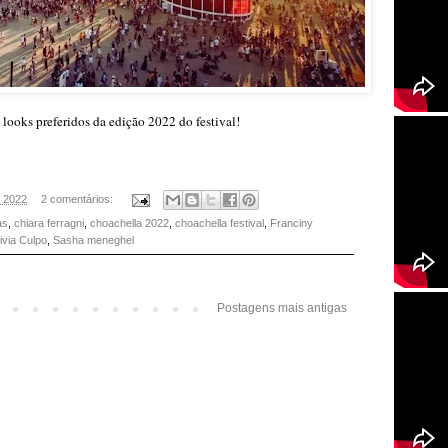
looks preferidos da edição 2022 do festival!
, 2022
2 comentários:
as
,
chiara ferragni
,
choachella 2022
,
choachella festival
,
Franciny
ivia Culpo
,
Sasha meneghel
Postagens mais antigas