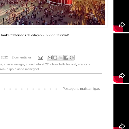
looks preferidos da edição 2022 do festival!
, 2022
2 comentários:
as
,
chiara ferragni
,
choachella 2022
,
choachella festival
,
Franciny
ivia Culpo
,
Sasha meneghel
Postagens mais antigas