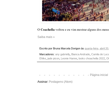
Coachella
O
voltou e eu vim mostrar alguns dos meus 
Saiba mais »
Escrito por
Bruna Marcela Dorigon
às
quarta-feira, abril 20
Marcadores:
any gabrielly
,
Bianca Andrade
,
Camila de Luc
Ehlke
,
jade picon
,
Leonie Hanne
,
looks choachella 2022
,
Ol
Página inicial
Assinar:
Postagens (Atom)